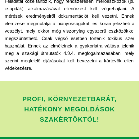
Feladatai közé tartozik, hogy rendszeresen, mérőeszközök (pl.
csapdák) alkalmazásával ellenőrzést kell végrehajtani. A
mérések eredményeiről dokumentációt kell vezetni. Ennek
elemzése megmutatja a hiányosságokat, és korán jelezheti a
veszélyt, mely ekkor még viszonylag egyszerű eszközökkel
megszüntethető. Csak végső esetben történik toxikus szer
használat. Ennek az elméletnek a gyakorlatra váltása jelenik
meg a szakági útmutatók 4.9.4. megfogalmazásában: mely
szerint megfelelő eljárásokat kell bevezetni a kártevők elleni
védekezésre.
PROFI, KÖRNYEZETBARÁT,
HATÉKONY MEGOLDÁSOK
SZAKÉRTŐKTŐL!