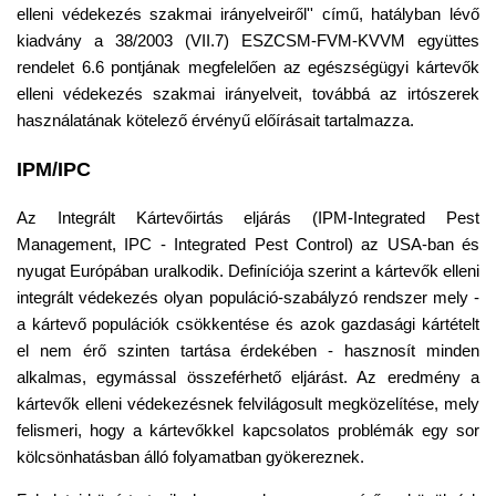
elleni védekezés szakmai irányelveiről'' című, hatályban lévő
kiadvány a 38/2003 (VII.7) ESZCSM-FVM-KVVM együttes
rendelet 6.6 pontjának megfelelően az egészségügyi kártevők
elleni védekezés szakmai irányelveit, továbbá az irtószerek
használatának kötelező érvényű előírásait tartalmazza.
IPM/IPC
Az Integrált Kártevőirtás eljárás (IPM-Integrated Pest
Management, IPC - Integrated Pest Control) az USA-ban és
nyugat Európában uralkodik. Definíciója szerint a kártevők elleni
integrált védekezés olyan populáció-szabályzó rendszer mely -
a kártevő populációk csökkentése és azok gazdasági kártételt
el nem érő szinten tartása érdekében - hasznosít minden
alkalmas, egymással összeférhető eljárást. Az eredmény a
kártevők elleni védekezésnek felvilágosult megközelítése, mely
felismeri, hogy a kártevőkkel kapcsolatos problémák egy sor
kölcsönhatásban álló folyamatban gyökereznek.