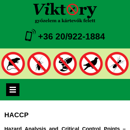
+36 20/922-1884
HACCP
Hazard Analysis and Critical Control Points –