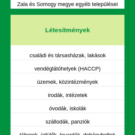
Zala és Somogy megye egyéb települései
Létesítmények
családi és társasházak, lakások
vendéglátóhelyek (HACCP)
üzemek, közintézmények
irodák, intézetek
óvodák, iskolák
szállodák, panziók
táborok, üdülők, lovardák, dohányboltok