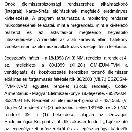
Önök élelmiszerbiztonsági rendszeréhez alkalmazkodó
(integrált) kártevőirtás előírásoknak megfelelő eredményes
kivitelezését. A program tartalmazza a monitoring rendszer
működtetésének feladatai, mint a megrendelő, mint a kivitelező
részéről és az aktivitáskor megteendő helyesbítő
intézkedéseket. A rendelet az állati kártevők elleni hatékony
védekezésért az élelmiszervállalkozás vezetőjét teszi felelőssé.
Jogszabályi háttér: - a 18/1998 (VI.3) NM. rendelet, a rendelet 4.
sz. melléklete- a 80/1999 (XII.28.) GM-EÜM-FVM a
vendéglátás és közétkeztetés keretében történő élelmiszer
előállítás és forgalmazás feltételeiről- 38/2003 (VII.7.) ESZCSM-
FVM-KvVM együttes rendelet (Biocid rendelet), Codex
Alimentarius - Magyar Élelmiszerkönyv 18.-fejezete. - 852/2004,
853/2004 EK Rendelet az élelmiszer-higiéniáról - 43/1969. (V.
16.) EüM rendelet 7 § (2) bekezdés, illetve 18/1998. (VI. 3.) NM
rendelet 39. § (1) bekezdése, alapján az Országos
Epidemiológiai Központ által időszakosan kiadott ,,Tájékoztató
az engedélyezett irtószerekről és az egészségügyi kártevők