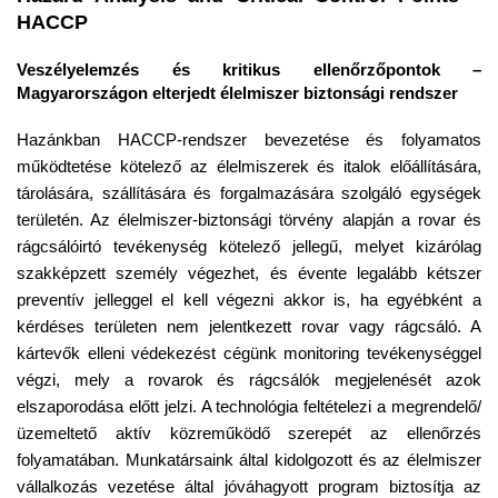
HACCP
Veszélyelemzés és kritikus ellenőrzőpontok –
Magyarországon elterjedt élelmiszer biztonsági rendszer
Hazánkban HACCP-rendszer bevezetése és folyamatos
működtetése kötelező az élelmiszerek és italok előállítására,
tárolására, szállítására és forgalmazására szolgáló egységek
területén. Az élelmiszer-biztonsági törvény alapján a rovar és
rágcsálóirtó tevékenység kötelező jellegű, melyet kizárólag
szakképzett személy végezhet, és évente legalább kétszer
preventív jelleggel el kell végezni akkor is, ha egyébként a
kérdéses területen nem jelentkezett rovar vagy rágcsáló. A
kártevők elleni védekezést cégünk monitoring tevékenységgel
végzi, mely a rovarok és rágcsálók megjelenését azok
elszaporodása előtt jelzi. A technológia feltételezi a megrendelő/
üzemeltető aktív közreműködő szerepét az ellenőrzés
folyamatában. Munkatársaink által kidolgozott és az élelmiszer
vállalkozás vezetése által jóváhagyott program biztosítja az